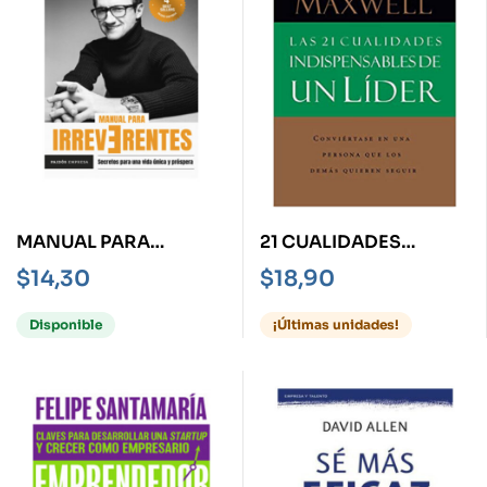
MANUAL PARA
21 CUALIDADES
IRREVERENTES -
INDISPENSABLES DE
$
14,30
$
18,90
SECRETOS PARA UNA
UN LIDER
VIDA ÚNICA Y
Disponible
¡Últimas unidades!
PROSPERA-