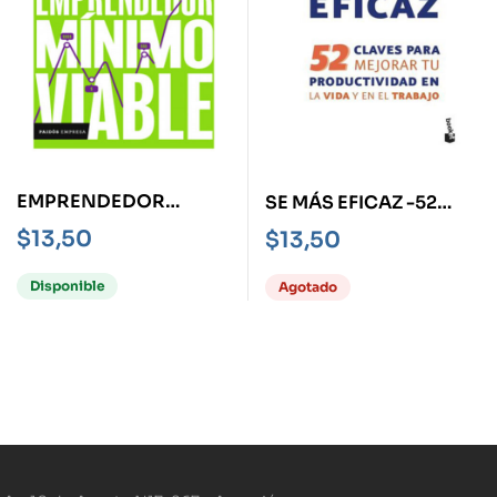
EMPRENDEDOR
SE MÁS EFICAZ -52
MÍNIMO VIABLE
CLAVES PARA
$
13,50
$
13,50
MEJORAR TU
PRODUCTIVIDAD EN
Disponible
Agotado
LA VIDA Y EN EL
TRABAJO-