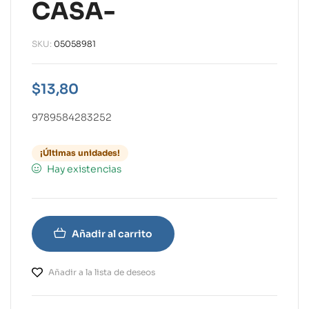
CASA-
SKU:
05058981
$
13,80
9789584283252
¡Últimas unidades!
Hay existencias
Añadir al carrito
Añadir a la lista de deseos