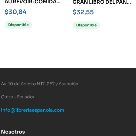
AU REVOIR: COMIDA
GRAN LIBRO DEL PAN
VINO Y EL FINAL DE
INTEGRAL, EL
$
30,84
$
32,55
FRANCIA
Disponible
Disponible
Av. 10 de Agosto N17-267 y Asunción.
Quito – Ecuador
info@libreriaespanola.com
Nosotros