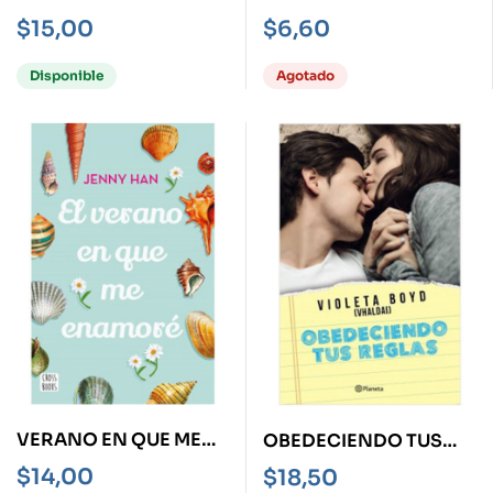
CHICA -FEMINISMO,
$
15,00
$
6,60
EFECTOS
COLATERALES,
Disponible
Agotado
AMISTAD Y TODO LO
DEMÁS-
VERANO EN QUE ME
OBEDECIENDO TUS
ENAMORÉ, EL
REGLAS
$
14,00
$
18,50