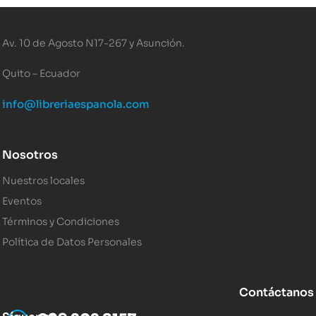
Av. 10 de Agosto N17-267 y Asunción.
Quito – Ecuador
info@libreriaespanola.com
Nosotros
Nuestros locales
Eventos
Términos y Condiciones
Política de Datos Personales
Contáctanos