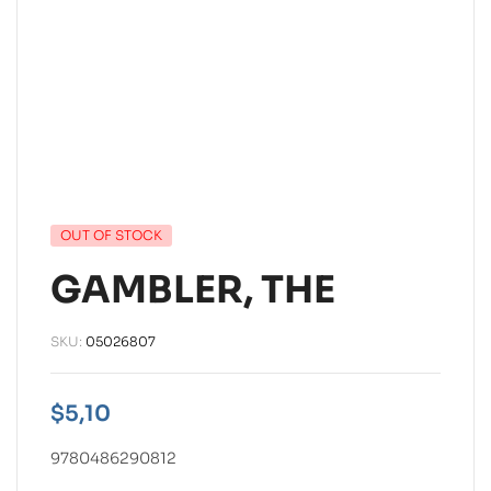
OUT OF STOCK
GAMBLER, THE
SKU:
05026807
$
5,10
9780486290812