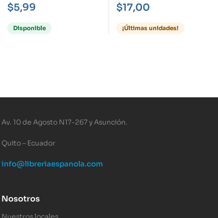
DE SUEÑOS-
DOCTOR, LA
$
5,99
$
17,00
Disponible
¡Últimas unidades!
Av. 10 de Agosto N17-267 y Asunción.
Quito – Ecuador
info@libreriaespanola.com
Nosotros
Nuestros locales