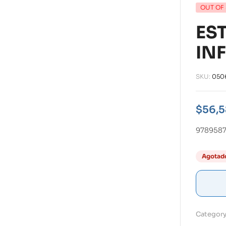
OUT OF
ES
IN
SKU:
050
$
56,5
9789587
Agotad
Category