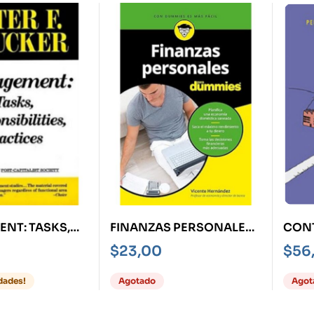
NT: TASKS,
FINANZAS PERSONALES
CONT
ILITIES,
PARA DUMMIES
COST
$
23,00
$
56
S
dades!
Agotado
Agot