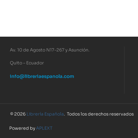
Av. 10 de Agosto N17-267 y Asunción.
Quito – Ecuador
info@libreriaespanola.com
© 2026
Librería Española
. Todos los derechos reservados
Powered by
APLEXT