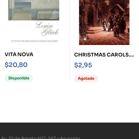
VITA NOVA
CHRISTMAS CAROLS.
COMPLETE VERSES
$
20,80
$
2,95
Disponible
Agotado
Av. 10 de Agosto N17-267 y Asunción.