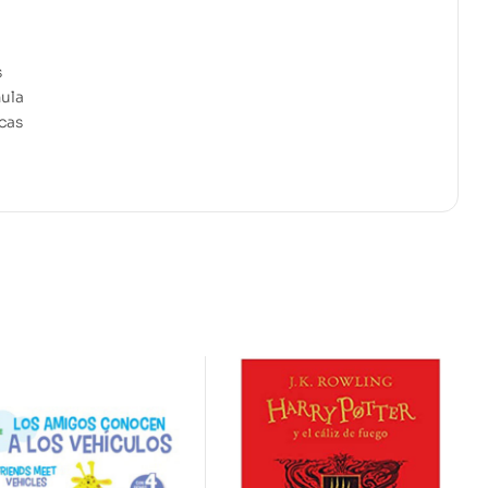
s
mula
icas