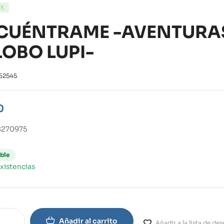
CK
CUÉNTRAME -AVENTURAS
LOBO LUPI-
62545
0
8270975
ble
xistencias
Añadir al carrito
Añadir a la lista de de