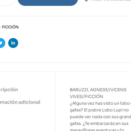
:
FICCIÓN
ook
Twitter
Linkedin
ripción
BARUZZI, AGNESE//VICENS
VIVES//FICCIÓN
rmación adicional
¿Alguna vez has visto un lobo
gafas? El pobre Lobo Lupi no
puede ver nada con sus gran
gafas. ¿Te embarcarás en sus
maravillosas aventuras y lo