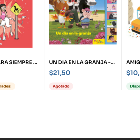
RA SIEMPRE -
UN DIA EN LA GRANJA -
AMI
 UNICORNIO 5-
LA GRANJA DE ZENÓN-
LOS 
$
21,50
$
10
LIBRO CON SONIDOS
LIBR
dades!
Agotado
Disp