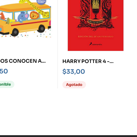
GOS CONOCEN A
HARRY POTTER 4 -
VEHÍCULOS, LOS -
GRYFFINDOR- Y EL CÁLIZ
,50
$
33,00
O BILINGÜE-
DE FUEGO
onible
Agotado