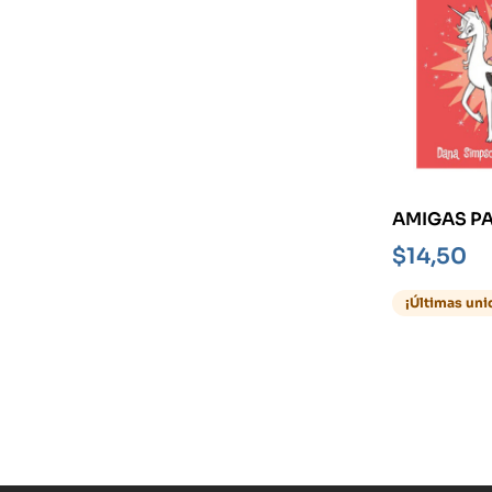
AMIGAS PA
CLOE Y SU
$
14,50
¡Últimas uni