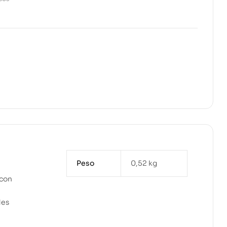
Peso
0,52 kg
 con
des