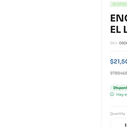
IN STO
EN
EL 
SKU:
050
$
21,5
978846
Disponi
Hay e
Quantity