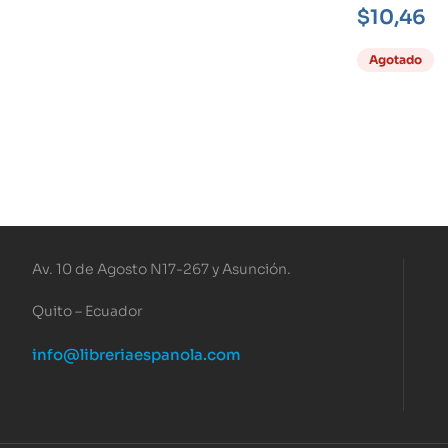
$
10,46
Agotado
Av. 10 de Agosto N17-267 y Asunción.
Quito – Ecuador
info@libreriaespanola.com