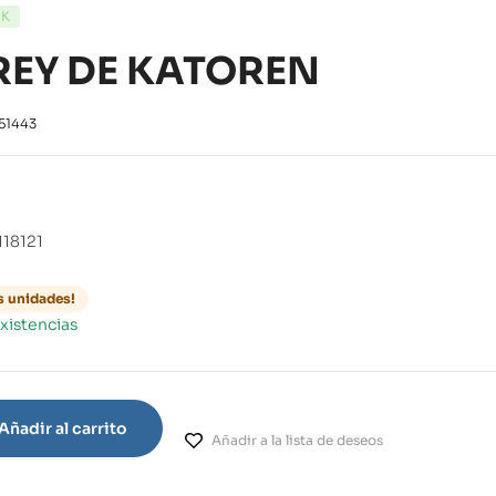
CK
 REY DE KATOREN
51443
118121
s unidades!
xistencias
Añadir al carrito
Añadir a la lista de deseos