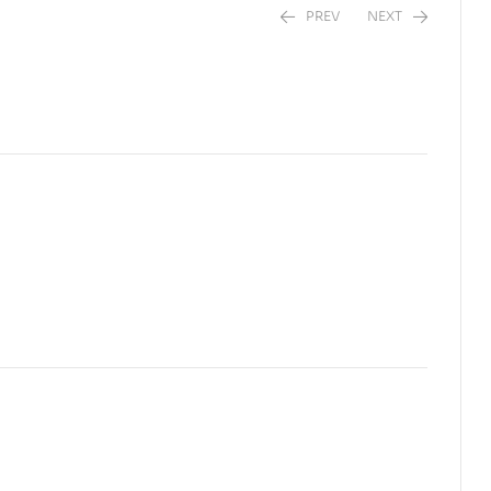
PREV
NEXT
$
$
6,00
13,90