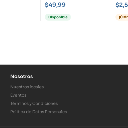
271 M
$
49,99
$
2,
Disponible
¡Últ
Nosotros
Nuestros locales
Eventos
Términos y Condiciones
Política de Datos Personales