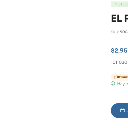
IN STO
EL
SKU:
900
$
2,95
1011030
¡Última
Hay e