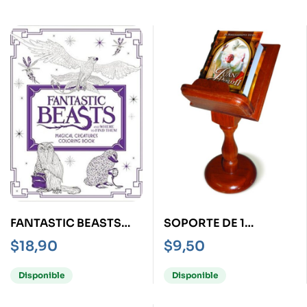
FANTASTIC BEASTS
SOPORTE DE 1
AND WHERE TO FIND
MINILIBRO -
$
18,90
$
9,50
THEM: MAGICAL
PEDESTAL-
CREATURES
Disponible
Disponible
COLORING BOOK