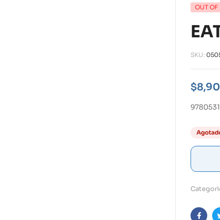
OUT OF
EA
SKU:
050
$
8,90
9780531
Agotad
Categori