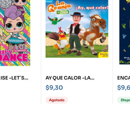
ISE -LET´S
AY QUE CALOR -LA
ENCA
GRANJA DE ZENÓN-
FAMI
$
9,30
$
9,
ACTI
HACE
Agotado
Disp