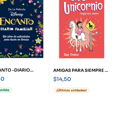
NTO -DIARIO
AMIGAS PARA SIEMPRE -
LIAR- UN LIBRO DE
CLOE Y SU UNICORNIO 5-
60
$
14,50
VIDADES PARA
R EN FAMILIA
onible
¡Últimas unidades!