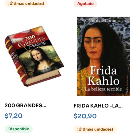
CARO DEL MUNDO-
¡Últimas unidades!
Agotado
200 GRANDES
FRIDA KAHLO -LA
PINTORES -
BELLEZA TERRIBLE-
$
7,20
$
20,90
MINIBOOKS-
Disponible
¡Últimas unidades!