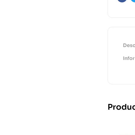
Faceb
Desc
Info
Produc