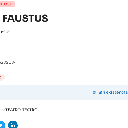
 STOCK
. FAUSTUS
26909
6282084
o
Sin existencia
es:
TEATRO
,
TEATRO