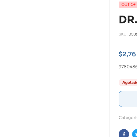
OUT OF
DR
SKU:
050
$
2,76
978048
Agotad
Categori