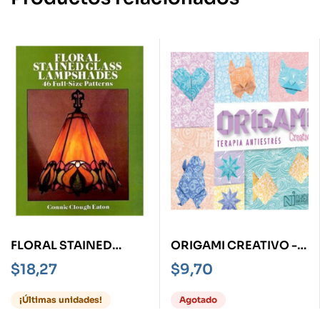
FLORAL STAINED
ORIGAMI CREATIVO -
GLASS LAMPSHADES
TERAPIA ANTIESTRÉS-
$
18,27
$
9,70
46 FULL-SIZE
PATTERNS
¡Últimas unidades!
Agotado