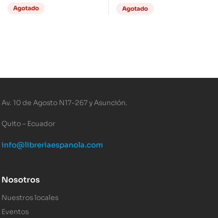
Agotado
Agotado
Av. 10 de Agosto N17-267 y Asunción.
Quito – Ecuador
info@libreriaespanola.com
Nosotros
Nuestros locales
Eventos