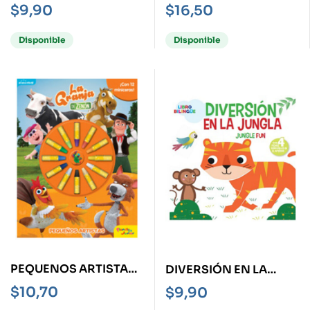
DINOSAURIO, LOS -
TOCADO Y HUNDIDO-
$
9,90
$
16,50
LIBRO BILINGÜE-
Disponible
Disponible
PEQUENOS ARTISTAS -
DIVERSIÓN EN LA
LA GRANJA DE
JUNGLA
$
10,70
$
9,90
ZENÓN-