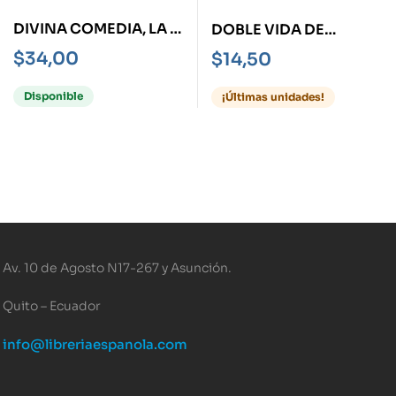
DIVINA COMEDIA, LA -
DOBLE VIDA DE
ESTUCHE- INFIERNO –
ARSENE LUPIN, LA
$
34,00
$
14,50
PURGATORIO –
PARAISO
Disponible
¡Últimas unidades!
Av. 10 de Agosto N17-267 y Asunción.
Quito – Ecuador
info@libreriaespanola.com