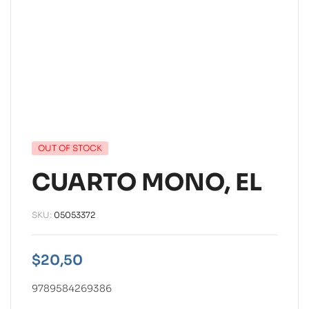
OUT OF STOCK
CUARTO MONO, EL
SKU:
05053372
$
20,50
9789584269386