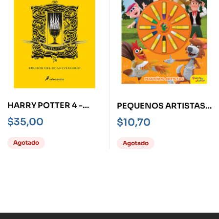
HARRY POTTER 4 -
PEQUENOS ARTISTAS -
HUFFLEPUFF- Y EL
LA GRANJA DE
$
35,00
$
10,70
CÁLIZ DE FUEGO
ZENÓN-
Agotado
Agotado