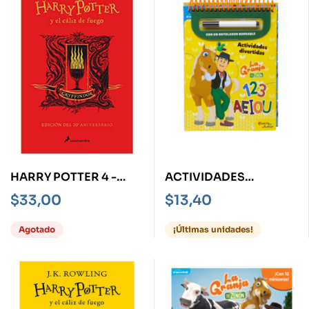
HARRY POTTER 4 -
ACTIVIDADES
GRYFFINDOR- Y EL
DIVERTIDAS -LA
$
33,00
$
13,40
CÁLIZ DE FUEGO
GRANJA DE ZENÓN-
Agotado
¡Últimas unidades!