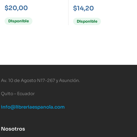
RETRATO DE GRUPO
MANSIÓN
$
20,00
$
14,20
CON CIUDAD
DECAGONAL 4, LOS
Disponible
Disponible
Av. 10 de Agosto N17-267 y Asunción.
Quito – Ecuador
info@libreriaespanola.com
Nosotros