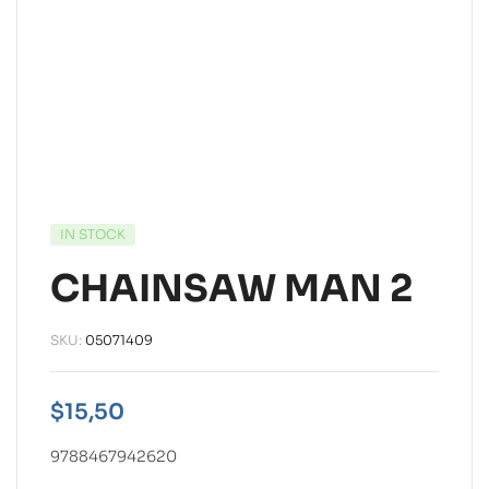
IN STOCK
CHAINSAW MAN 2
SKU:
05071409
$
15,50
9788467942620