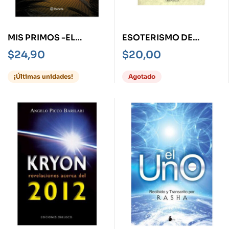
MIS PRIMOS -EL
ESOTERISMO DE
SUCESO MÁS
DANTE, EL
$
24,90
$
20,00
IMPORTANTE DE LA
HISTORIA-
¡Últimas unidades!
Agotado