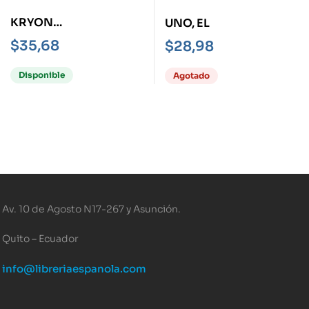
KRYON
UNO, EL
REVELACIONES
$
35,68
$
28,98
ACERCA DEL 2012
Disponible
Agotado
Av. 10 de Agosto N17-267 y Asunción.
Quito – Ecuador
info@libreriaespanola.com