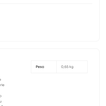
Peso
0,65 kg
e
rie
o
u