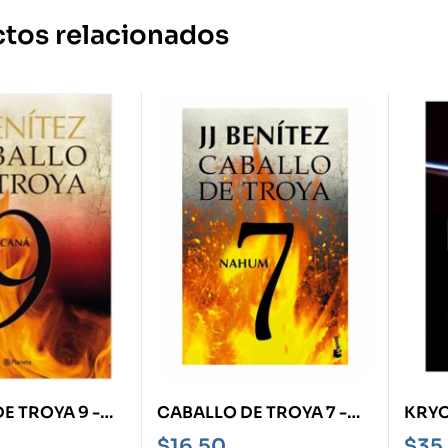
tos relacionados
E TROYA 9 -
CABALLO DE TROYA 7 -
KRYO
NAHUM-
ACER
$
16,50
$
35