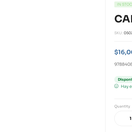
IN STO
CA
SKU:
050
$
16,0
978840
Disponi
Hay e
Quantity