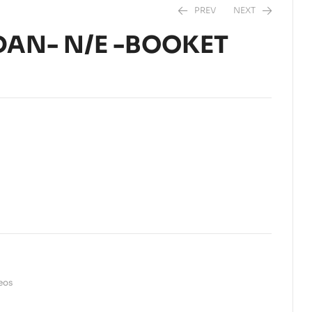
PREV
NEXT
DAN- N/E -BOOKET
$
23,00
$
24,90
seos