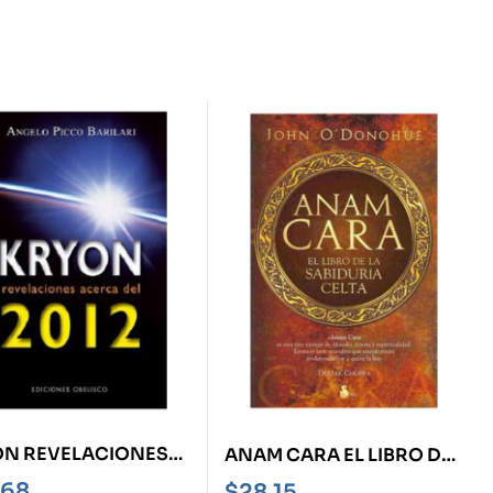
N REVELACIONES
ANAM CARA EL LIBRO DE
CA DEL 2012
LA SABIDURÍA CELTA
,68
$
28,15