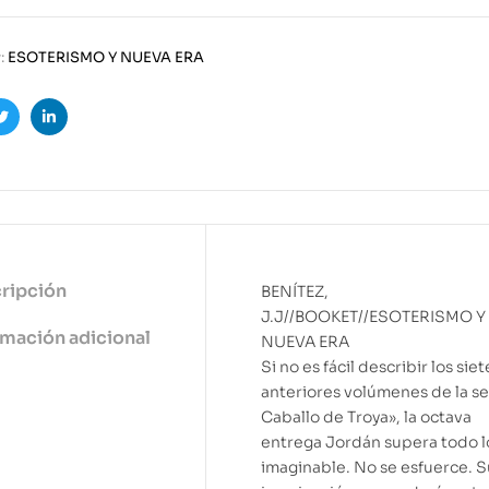
:
ESOTERISMO Y NUEVA ERA
ook
Twitter
Linkedin
ripción
BENÍTEZ,
J.J//BOOKET//ESOTERISMO Y
rmación adicional
NUEVA ERA
Si no es fácil describir los siet
anteriores volúmenes de la se
Caballo de Troya», la octava
entrega Jordán supera todo l
imaginable. No se esfuerce. S