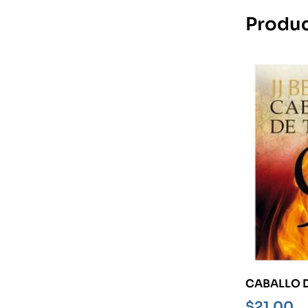
Produc
CABALLO D
CANÁ-
$
21,00