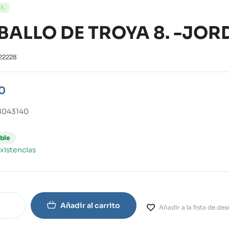
CK
BALLO DE TROYA 8. -JOR
22228
0
8043140
ble
xistencias
Añadir al carrito
Añadir a la lista de de