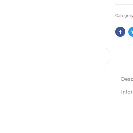
Category
Faceb
Desc
Info