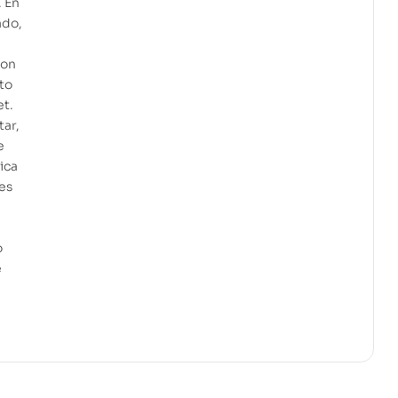
. En
ado,
.
con
to
et.
tar,
e
ica
tes
o
e