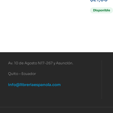
Disponible
Av. 10 de Agosto N17-267 y Asunción.
Quito – Ecuador
info@libreriaespanola.com