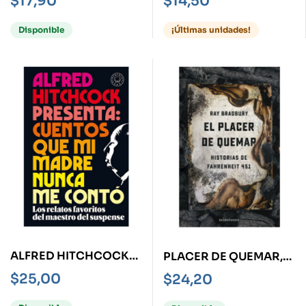
$
17,90
$
14,50
Disponible
¡Últimas unidades!
ALFRED HITCHCOCK
PLACER DE QUEMAR,
PRESENTA: CUENTOS
EL -HISTORIAS DE
$
25,00
$
24,20
QUE MI MADRE NUNCA
FAHRENHEIT 451-
ME CONTO-