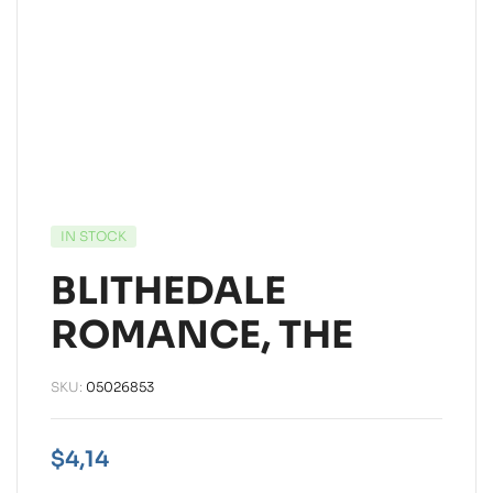
IN STOCK
BLITHEDALE
ROMANCE, THE
SKU:
05026853
$
4,14