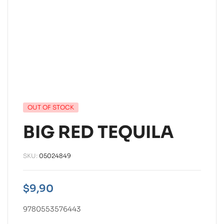
OUT OF STOCK
BIG RED TEQUILA
SKU:
05024849
$
9,90
9780553576443