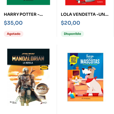
HARRY POTTER -
LOLA VENDETTA -UNA
SLYTHERIN- Y EL CÁLIZ
HABITACION PROPIA
$
35,00
$
20,00
DE FUEGO
CON WIFI-
Agotado
Disponible