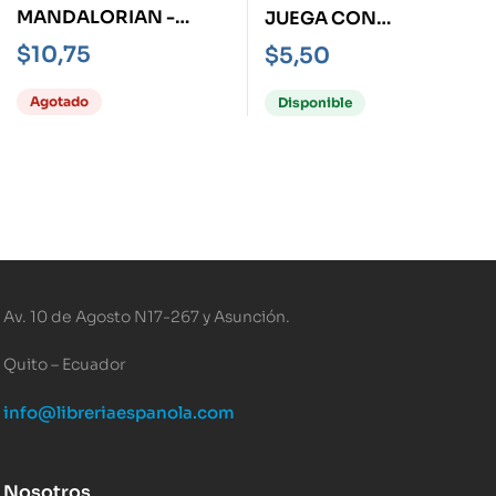
MANDALORIAN -
JUEGA CON
NOVELA-
MASCOTAS
$
10,75
$
5,50
Agotado
Disponible
Av. 10 de Agosto N17-267 y Asunción.
Quito – Ecuador
info@libreriaespanola.com
Nosotros