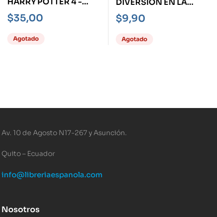
HARRY POTTER 4 -
DIVERSIÓN EN LA
RAVENCLAW- Y EL
JUNGLA
$
35,00
$
9,90
CÁLIZ DE FUEGO
Agotado
Agotado
Av. 10 de Agosto N17-267 y Asunción.
Quito – Ecuador
info@libreriaespanola.com
Nosotros