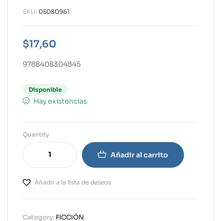
SKU:
05080961
$
17,60
9788408304845
Disponible
Hay existencias
Quantity
Añadir al carrito
Añadir a la lista de deseos
Category:
FICCIÓN