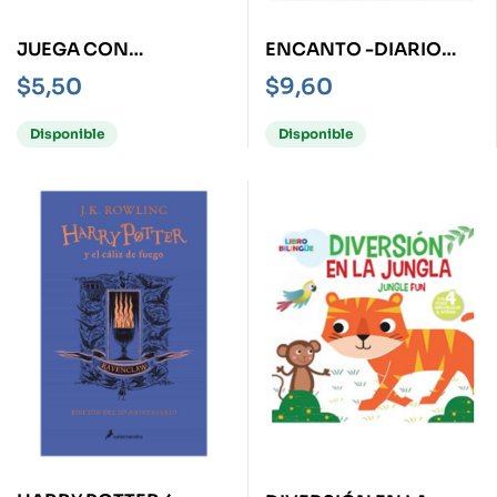
JUEGA CON
ENCANTO -DIARIO
MASCOTAS
FAMILIAR- UN LIBRO
$
5,50
$
9,60
DE ACTIVIDADES PARA
HACER EN FAMILIA
Disponible
Disponible