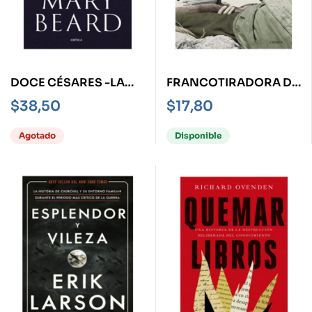
DOCE CÉSARES -LA
FRANCOTIRADORA DE
REPRESENTACIÓN DEL
STALIN, LA
$
38,50
$
17,80
PODER DESDE EL
MUNDO ANTIGUO
Agotado
Disponible
HASTA LA
ACTUALIDAD-