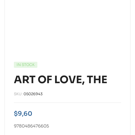
IN STOCK
ART OF LOVE, THE
SKU:
05026943
$
9,60
9780486476605