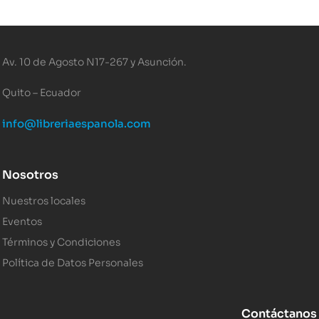
Av. 10 de Agosto N17-267 y Asunción.
Quito – Ecuador
info@libreriaespanola.com
Nosotros
Nuestros locales
Eventos
Términos y Condiciones
Política de Datos Personales
Contáctanos