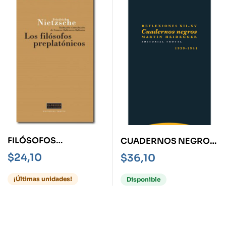
FILÓSOFOS
CUADERNOS NEGROS
PREPLATÓNICOS, LOS
REFLEXIONES XII-XV
$
24,10
$
36,10
¡Últimas unidades!
Disponible