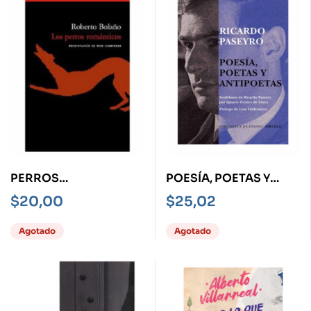
PERROS
POESÍA, POETAS Y
ROMÁNTICOS, LOS
ANTIPOETAS
$
20,00
$
25,02
Agotado
Agotado