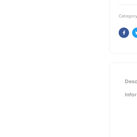
Category
Faceb
Desc
Info