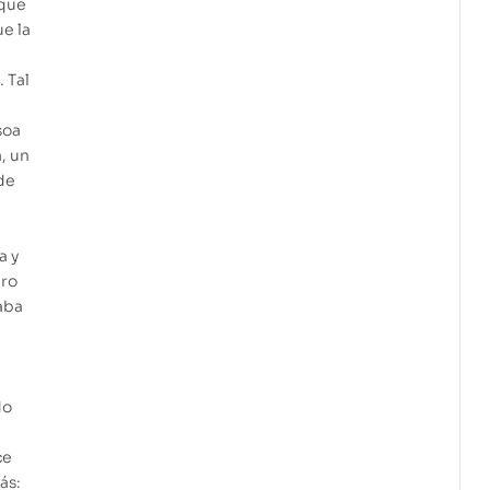
que
e la
. Tal
soa
, un
 de
a y
bro
aba
do
ce
ás: