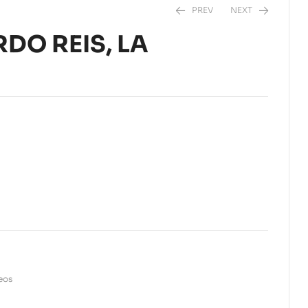
PREV
NEXT
DO REIS, LA
$
36,50
$
5,99
seos