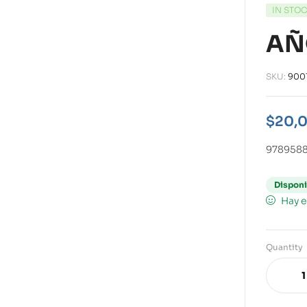
IN STO
AÑ
SKU:
900
$
20,
978958
Disponi
Hay e
Quantity