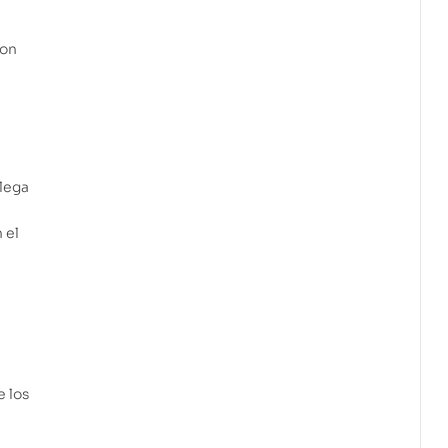
con
lega
 el
e los