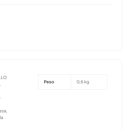
LLO
Peso
0,6 kg
L
e
eza,
la