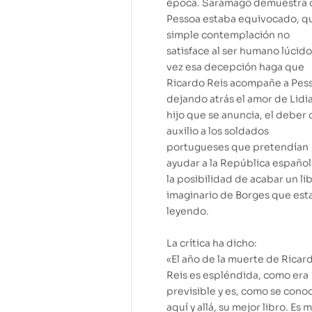
época. Saramago demuestra 
Pessoa estaba equivocado, qu
simple contemplación no
satisface al ser humano lúcido
vez esa decepción haga que
Ricardo Reis acompañe a Pes
dejando atrás el amor de Lidia
hijo que se anuncia, el deber
auxilio a los soldados
portugueses que pretendían
ayudar a la República español
la posibilidad de acabar un li
imaginario de Borges que est
leyendo.
La crítica ha dicho:
«El año de la muerte de Ricar
Reis es espléndida, como era
previsible y es, como se cono
aquí y allá, su mejor libro. Es m