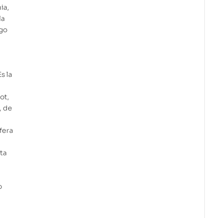
ia,
la
ogo
s la
ot,
, de
sfera
ta
o