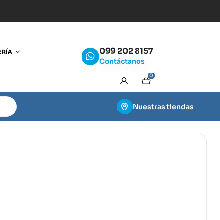
099 202 8157
ERÍA
Contáctanos
0
Nuestras tiendas