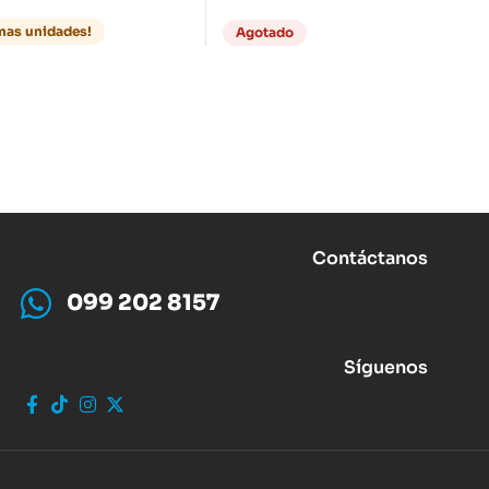
URES 2
VOCABULARY AND
GRAMMAR
imas unidades!
Agotado
Contáctanos
099 202 8157
Síguenos