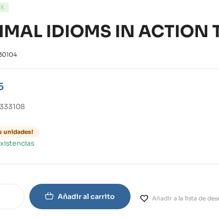
CK
IMAL IDIOMS IN ACTION 
30104
5
333108
s unidades!
xistencias
Añadir al carrito
Añadir a la lista de de