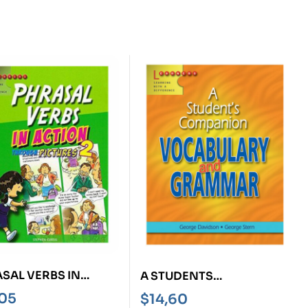
SAL VERBS IN
A STUDENTS
ION THROUGH
COMPANION
,05
$
14,60