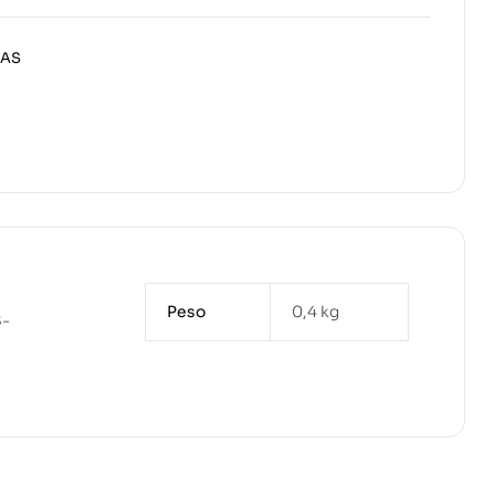
MAS
Peso
0,4 kg
S-