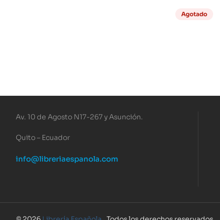
Agotado
Av. 10 de Agosto N17-267 y Asunción.
Quito – Ecuador
info@libreriaespanola.com
© 2026
Librería Española
. Todos los derechos reservados