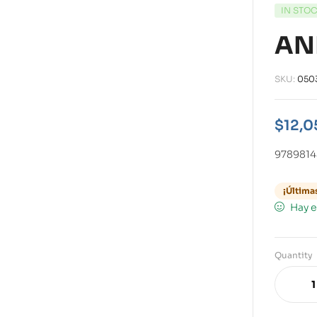
IN STO
AN
SKU:
050
$
12,0
9789814
¡Última
Hay e
Quantity