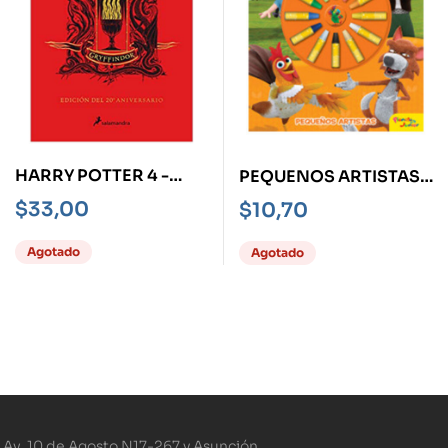
HARRY POTTER 4 -
PEQUENOS ARTISTAS -
GRYFFINDOR- Y EL
LA GRANJA DE
$
33,00
$
10,70
CÁLIZ DE FUEGO
ZENÓN-
Agotado
Agotado
Av. 10 de Agosto N17-267 y Asunción.