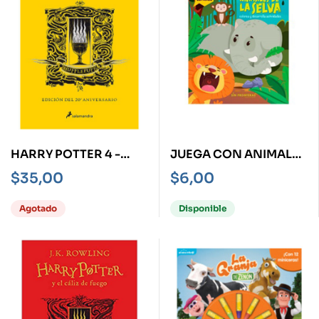
HARRY POTTER 4 -
JUEGA CON ANIMALES
HUFFLEPUFF- Y EL
DE LA SELVA
$
35,00
$
6,00
CÁLIZ DE FUEGO
Agotado
Disponible