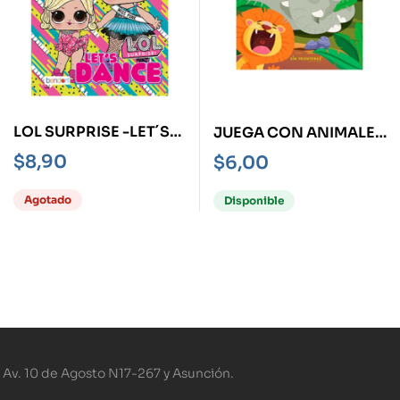
LOL SURPRISE -LET´S
JUEGA CON ANIMALES
DANCE-
DE LA SELVA
$
8,90
$
6,00
Agotado
Disponible
Av. 10 de Agosto N17-267 y Asunción.