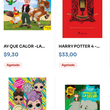
AY QUE CALOR -LA
HARRY POTTER 4 -
GRANJA DE ZENÓN-
GRYFFINDOR- Y EL
$
9,30
$
33,00
CÁLIZ DE FUEGO
Agotado
Agotado