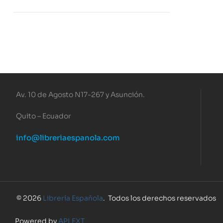
Av. 10 de Agosto N17-267 y Asunción.
Quito – Ecuador
info@libreriaespanola.com
© 2026
Librería Española
. Todos los derechos reservados
Powered by
APLEXT