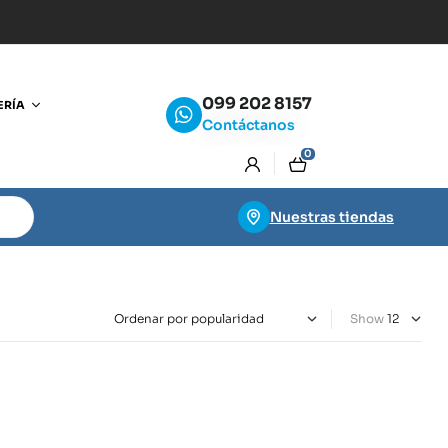
099 202 8157
ERÍA
Contáctanos
0
Nuestras tiendas
Show