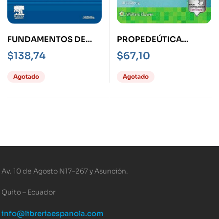
FUNDAMENTOS DE
PROPEDEÚTICA
RADIOLOGÍA DENTAL
MÉDICO
$
138,74
$
67,10
5ED
ODONTOLÓGICA
Agotado
Agotado
Av. 10 de Agosto N17-267 y Asunción.
Quito – Ecuador
info@libreriaespanola.com