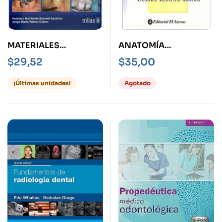
MATERIALES
ANATOMÍA
DENTALES
ODONTOLÓGICA -
$
29,52
$
35,00
CONOCIMIENTOS
FUNCIONAL Y
BÁSICOS APLICADOS
APLICADA-
¡Últimas unidades!
Agotado