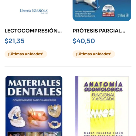
LECTOCOMPRESIÓN
PRÓTESIS PARCIAL
DEL INGLÉS MANUAL
REMOVIBLE
$
21,35
$
40,50
PARA ODONTOLOGÍA
PROCEDIMIENTOS
CLÍNICOS, DISEÑO Y
¡Últimas unidades!
¡Últimas unidades!
LABORATORIO