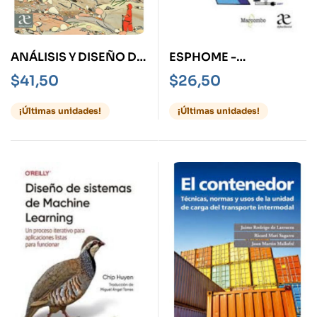
ANÁLISIS Y DISEÑO DE
ESPHOME -
EDIFICIOS EN
DESARROLLO DE
$
41,50
$
26,50
CONCRETO
APLICACIONES
REFORZADO
DOMÓTICAS CON
¡Últimas unidades!
¡Últimas unidades!
ESP8266 SIN
PROGRAMACIÓN-