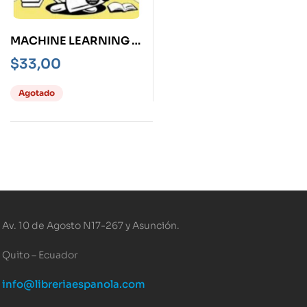
MACHINE LEARNING Y
LA INTELIGENCIA
$
33,00
ARTIFICIAL, EL
Agotado
Av. 10 de Agosto N17-267 y Asunción.
Quito – Ecuador
info@libreriaespanola.com