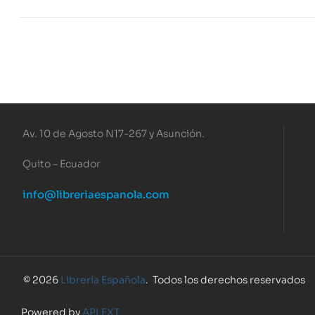
Av. 10 de Agosto N17-267 y Asunción.
Quito – Ecuador
info@libreriaespanola.com
© 2026
Librería Española
. Todos los derechos reservados
Powered by
APLEXT