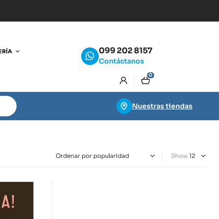
099 202 8157
ERÍA
Contáctanos
0
Nuestras tiendas
Show