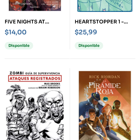
FIVE NIGHTS AT
HEARTSTOPPER 1 -
FREDDYS 2 LOS OTROS
EDICIÓN ESPECIAL-
$
14,00
$
25,99
ANIMATRONICOS -
NOVELA GRÁFICA-
Disponible
Disponible