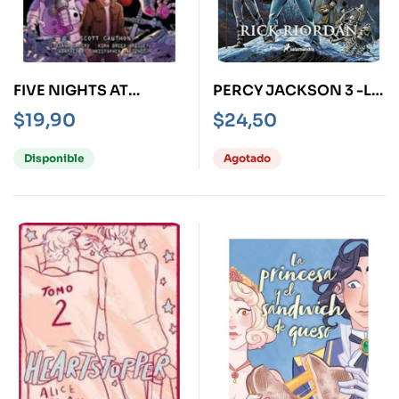
FIVE NIGHTS AT
PERCY JACKSON 3 -LA
FREDDY´S 3 EL CURTO
MALDICIÓN DEL
$
19,90
$
24,50
ARMARI NOVELA
TITÁN- NOVELA
GRÁFICA
GRÁFICA
Disponible
Agotado