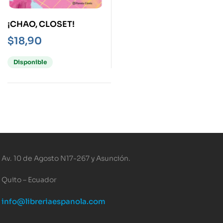
¡CHAO, CLOSET!
$
18,90
Disponible
Av. 10 de Agosto N17-267 y Asunción.
Quito – Ecuador
info@libreriaespanola.com