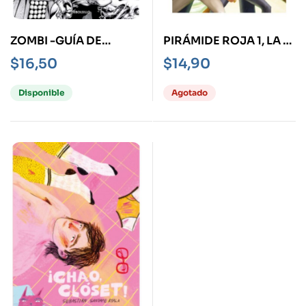
ZOMBI -GUÍA DE
PIRÁMIDE ROJA 1, LA -
SUOERVIVENCIA-
NOVELA GRÁFICA-
$
16,50
$
14,90
ATQUES
REGISTRADOS
Disponible
Agotado