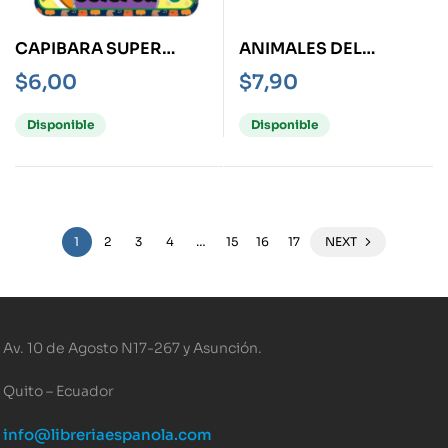
CAPIBARA SUPER
ANIMALES DEL
COLOREA
BOSQUE -ANIMALES Y
$
6,00
$
7,90
TEXTURAS-
Disponible
Disponible
1
2
3
4
…
15
16
17
NEXT
Av. 10 de Agosto N17-267 y Asunción.
Quito – Ecuador
info@libreriaespanola.com