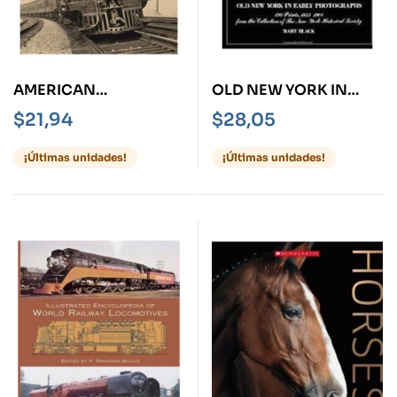
AMERICAN
OLD NEW YORK IN
LOCOMOTIVES IN
EARLY PHOTOGRAPHS
$
21,94
$
28,05
HISTORIC
196 PRINTS 1853-1901
PHOTOGRAPHS 1858
¡Últimas unidades!
¡Últimas unidades!
TO 1949