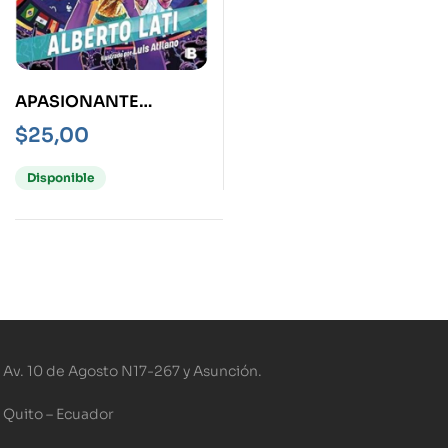
APASIONANTE
HISTORIA DE LOS
$
25,00
MUNDIALES, LA
Disponible
Av. 10 de Agosto N17-267 y Asunción.
Quito – Ecuador