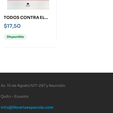
TODOS CONTRA EL
BULLYING
$
17,50
Disponible
Av. 10 de Agosto N17-267 y Asunción.
Quito – Ecuador
info@libreriaespanola.com