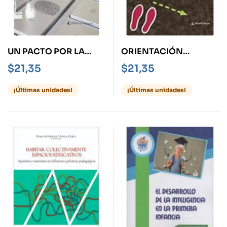
UN PACTO POR LA
ORIENTACIÓN
EDUCACIÓN
VOCACIONAL,
$
21,35
$
21,35
ABORDAJES,
INTERVERCIONES Y
¡Últimas unidades!
¡Últimas unidades!
EXPERIENCIAS