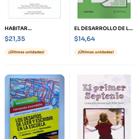
HABITAR
EL DESARROLLO DE LA
COLECTIVAMENTE
INTELIGENCIA EN LA
$
21,35
$
14,64
ESPACIOS
PRIMERA INFANCIA
EDUCATIVOS
¡Últimas unidades!
¡Últimas unidades!