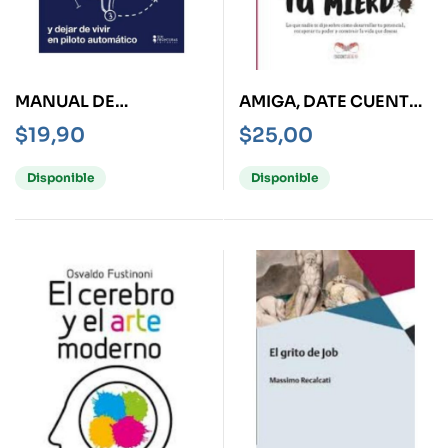
MANUAL DE
AMIGA, DATE CUENTA
INSTRUCCIONES PARA
Y LIMPIA TU MIERD*
$
19,90
$
25,00
ENTENDER TU
CEBREBRO
Disponible
Disponible