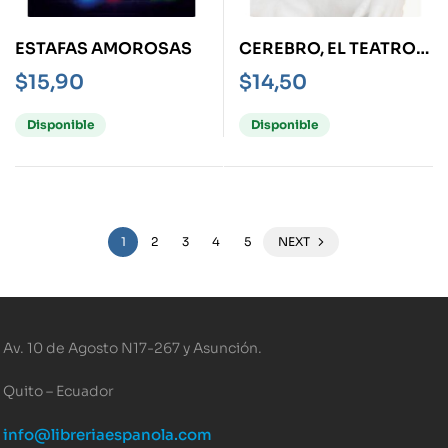
ESTAFAS AMOROSAS
CEREBRO, EL TEATRO
DEL MUNDO, EL
$
15,90
$
14,50
Disponible
Disponible
1
2
3
4
5
NEXT
Av. 10 de Agosto N17-267 y Asunción.
Quito – Ecuador
info@libreriaespanola.com