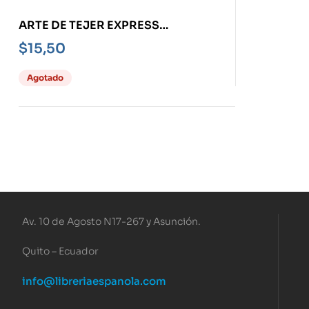
ARTE DE TEJER EXPRESS
BORDADOS PARA RELAJARSE Y
$
15,50
DISFRUTAR
Agotado
Av. 10 de Agosto N17-267 y Asunción.
Quito – Ecuador
info@libreriaespanola.com