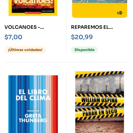
VOLCANOES -
REPAREMOS EL
NATIONAL
MUNDO
$
7,00
$
20,99
GEOGRAPHIC KIDS
READERS-
¡Últimas unidades!
Disponible