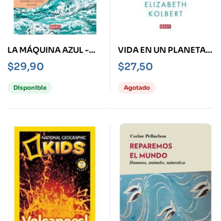
LA MÁQUINA AZUL -
VIDA EN UN PLANETA
CÓMO EL OCÉANO
POCO CONOCIDO, LA
$
29,90
$
27,50
MOLDEA NUESTRO
MUNDO-
Disponible
Agotado