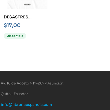
DESASTRES
NATURALES EN
$
17,00
AMÉRICA LATINA
Disponible
Av. 10 de Agosto N17-267 y Asunción.
Quito – Ecuador
info@libreriaespanola.com