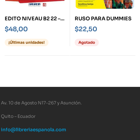
EDITO NIVEAU B2 22 –
RUSO PARA DUMMIES
LIVR5E + DFLE
$
48,00
$
22,50
¡Últimas unidades!
Agotado
Av. 10 de Agosto N17-267 y Asunción.
Quito – Ecuador
info@libreriaespanola.com