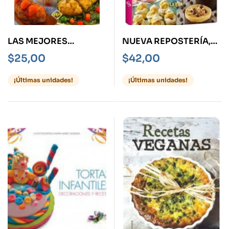
LAS MEJORES
NUEVA REPOSTERÍA,
RECETAS CON POLLO
LA. EL BOOM DE LOS
$
25,00
$
42,00
CUPCAKES,
POPCAKES Y
¡Últimas unidades!
¡Últimas unidades!
MACARONS