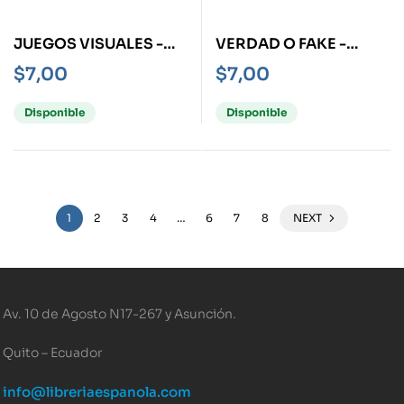
JUEGOS VISUALES -
VERDAD O FAKE -
EXPRESS-
EXPRESS-
$
7,00
$
7,00
Disponible
Disponible
1
2
3
4
…
6
7
8
NEXT
Av. 10 de Agosto N17-267 y Asunción.
Quito – Ecuador
info@libreriaespanola.com