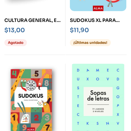
CULTURA GENERAL, EL
SUDOKUS XL PARA
DESAFÍO DE LAS
ADICTOS A LOS
$
13,00
$
11,90
PREGUNTAS PARA
NÚMEROS
SABERLO CASI TODO
Agotado
¡Últimas unidades!