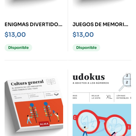
ENIGMAS DIVERTIDOS
JUEGOS DE MEMORIA:
EN 1 MINUTO – LAS
RETOS PARA QUE NO
$
13,00
$
13,00
COSAS NO SON LO
SE TE OLVIDE NADA
QUE PARECEN-
Disponible
Disponible