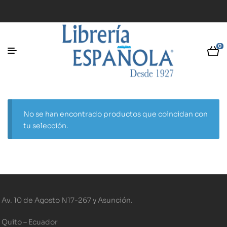
0
No se han encontrado productos que coincidan con
tu selección.
Av. 10 de Agosto N17-267 y Asunción.
Quito – Ecuador