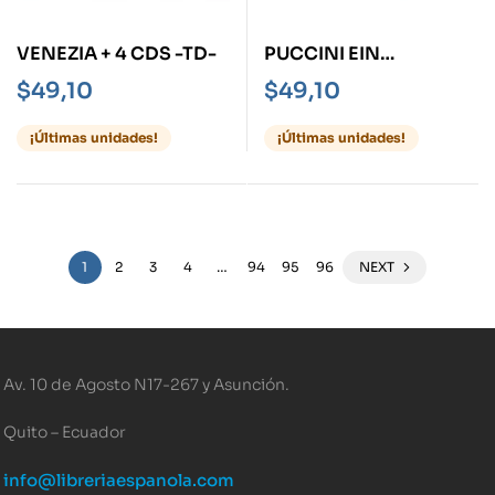
VENEZIA + 4 CDS -TD-
PUCCINI EIN
BIOGRAFISCHER
$
49,10
$
49,10
BILDERBOGEN A
BIOGRAPHICAL
¡Últimas unidades!
¡Últimas unidades!
KALEIDOSCOPE – 4
MUSIC CDS-
1
2
3
4
…
94
95
96
NEXT
Av. 10 de Agosto N17-267 y Asunción.
Quito – Ecuador
info@libreriaespanola.com